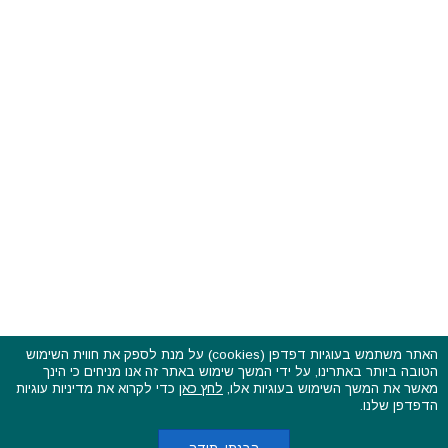
האתר משתמש בעוגיות דפדפן (cookies) על מנת לספק את חווית השימוש
הטובה ביותר באתרינו, על ידי המשך שימוש באתר זה אנו מניחים כי הינך
פסטיבלים וקרנבלים בעולם - כל הזכויות שמורות © 2015 - 2026
מאשר את המשך השימוש בעוגיות אלו,
לחץ כאן
כדי לקרוא את מדיניות עוגיות
בשותפות עם
CarniFest Online
הדפדפן שלנו.
ראשי
הצהרת נגישות
אודות
תקנון האתר ותנאי שימוש