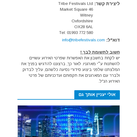
ליצירת קשר:
Tribe Festivals Ltd
Market Square
46
Witney
Oxfordshire
OX28 6AL
Tel: 01993 772 580
דוא"ל:
info@tribefestivals.com
חשוב לתשומת לבך !
יש לקחת בחשבון את האפשרות שפרטי האירוע עשויים
להשתנות ע״י מארגניו. לאור כך, ברצוננו להדגיש בפניך את
המלצתנו שלפני ביצוע סידורי נסיעה כלשהם, עליך לבדוק
ולברר עם המארגנים את תקפותם ועדכניותם של פרטי
האירוע הנ"ל.
אולי יעניין אותך גם