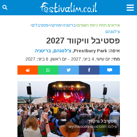
אירועים תחת כיפת השמים
•
בריטניה
•
מוזיקה
•
פסטיבלים
•
צ'לטנהם
פסטיבל וויקווד 2027
איפה: Prestbury Park,
צ'לטנהם
,
בריטניה
מתי:
יום שישי, 4 ביוני, 2027 - יום ראשון, 6 ביוני, 2027
פסטיבל וויקווד
צילום: wychwoodfestival.com