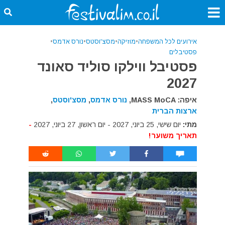
אירועים לכל המשפחה
•
מוזיקה
•
מסצ'וסטס
•
נורס אדמס
•
פסטיבלים
פסטיבל ווילקו סוליד סאונד
2027
איפה: MASS MoCA,
נורס אדמס
,
מסצ'וסטס
,
ארצות הברית
מתי:
יום שישי, 25 ביוני, 2027 - יום ראשון, 27 ביוני, 2027
-
תאריך משוער!