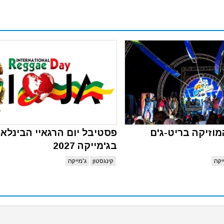
וזיקה בריט-ג'ם
פסטיבל יום הרגאיי הבינלאו
בג'מייקה 2027
יקה
קינגסטון
ג'מייקה