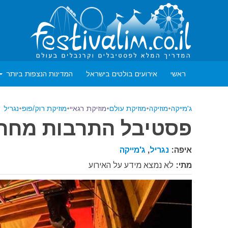
ראשי
אירועים בולטים בישראל
המדינות הנצפות ביותר
ג'מייקה
•
מוזיקה
•
מוזיקת עולם
•
מוזיקת רגאיי
•
מוזיקת רוק/פופ
•
נגריל
פסטיבל התרבות מחר היום – 
איפה:
נגריל
,
ג'מייקה
מתי:
לא נמצא מידע על האירוע