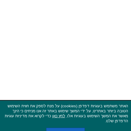
האתר משתמש בעוגיות דפדפן (cookies) על מנת לספק את חווית השימוש
הטובה ביותר באתרינו, על ידי המשך שימוש באתר זה אנו מניחים כי הינך
פסטיבלים וקרנבלים בעולם - כל הזכויות שמורות © 2015 - 2026
מאשר את המשך השימוש בעוגיות אלו,
לחץ כאן
כדי לקרוא את מדיניות עוגיות
בשותפות עם
CarniFest Online
הדפדפן שלנו.
ראשי
הצהרת נגישות
אודות
תקנון האתר ותנאי שימוש