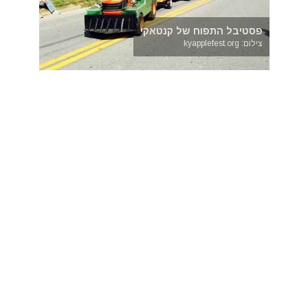
פסטיבל התפוח של קנטאקי
צילום: kyapplefest.org