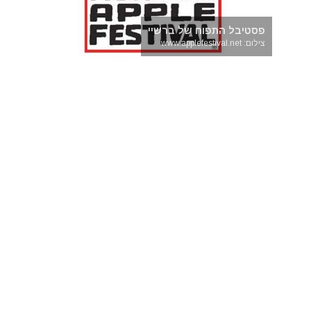
פסטיבל התפוח של ברשיי
צילום: www.applefestival.net