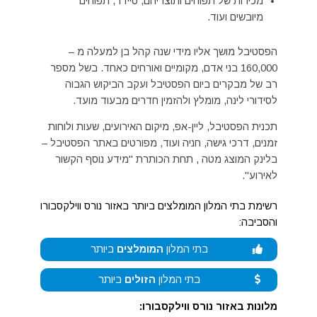
מכירות של תפוחים ותוצריהם, סיידר, תפוחים
מיובשים ועוד.
הפסטיבל מושך אליו מידי שנה קהל בן למעלה מ –
160,000 בני אדם, מקומיים ואורחים כאחד. בשל מספר
רב של מבקרים ביום הפסטיבל ועקב הביקוש הגבוה
לסידורי לינה, מומלץ ולהזמין חדרים מבעוד מועד.
תכנית הפסטיבל, ליין-אפ, מיקום האירועים, שעות ולוחות
זמנים, דרכי גישה, חניה ועוד, מפורטים באתר הפסטיבל –
בלינק המוצג מטה , תחת הכותרת "מידע נוסף הקשור
לאירוע".
רשימת בתי המלון המומלצים ביותר באזור נורס ווילקסבורו
והסביבה:
בתי המלון
המומלצים
ביותר
בתי המלון
הזולים
ביותר
מלונות באזור נורס ווילקסבורו: