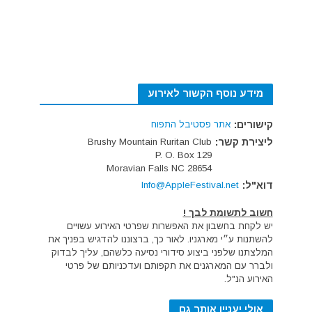
מידע נוסף הקשור לאירוע
קישורים:
אתר פסטיבל התפוח
ליצירת קשר:
Brushy Mountain Ruritan Club
P. O. Box 129
Moravian Falls NC 28654
דוא"ל:
Info@AppleFestival.net
חשוב לתשומת לבך !
יש לקחת בחשבון את האפשרות שפרטי האירוע עשויים
להשתנות ע״י מארגניו. לאור כך, ברצוננו להדגיש בפניך את
המלצתנו שלפני ביצוע סידורי נסיעה כלשהם, עליך לבדוק
ולברר עם המארגנים את תקפותם ועדכניותם של פרטי
האירוע הנ"ל.
אולי יעניין אותך גם