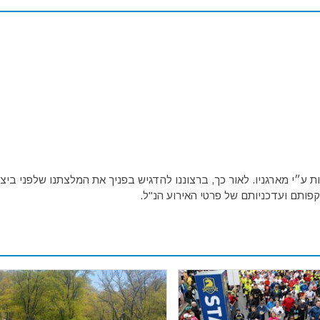
ע״י מארגניו. לאור כך, ברצוננו להדגיש בפניך את המלצתנו שלפני ביצו
פותם ועדכניותם של פרטי האירוע הנ"ל.