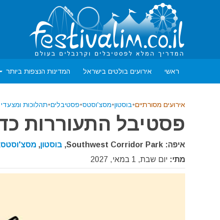
ראשי
אירועים בולטים בישראל
המדינות הנצפות ביותר
אירועים מסורתיים
•
בוסטון
•
מסצ'וסטס
•
פסטיבלים
•
תהלוכות ומצעדי 
פסטיבל התעוררות כדור ה
איפה: Southwest Corridor Park,
בוסטון
,
מסצ'וסטס
,
מתי:
יום שבת, 1 במאי, 2027