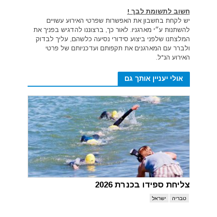
חשוב לתשומת לבך !
יש לקחת בחשבון את האפשרות שפרטי האירוע עשויים
להשתנות ע״י מארגניו. לאור כך, ברצוננו להדגיש בפניך את
המלצתנו שלפני ביצוע סידורי נסיעה כלשהם, עליך לבדוק
ולברר עם המארגנים את תקפותם ועדכניותם של פרטי
האירוע הנ"ל.
אולי יעניין אותך גם
צליחת ספידו בכנרת 2026
טבריה
ישראל