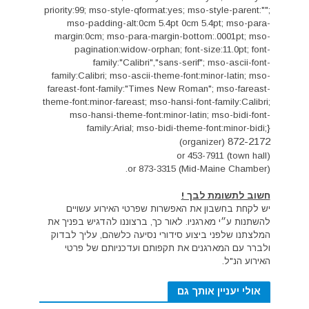
priority:99; mso-style-qformat:yes; mso-style-parent:"";
mso-padding-alt:0cm 5.4pt 0cm 5.4pt; mso-para-
margin:0cm; mso-para-margin-bottom:.0001pt; mso-
pagination:widow-orphan; font-size:11.0pt; font-
family:"Calibri","sans-serif"; mso-ascii-font-
family:Calibri; mso-ascii-theme-font:minor-latin; mso-
fareast-font-family:"Times New Roman"; mso-fareast-
theme-font:minor-fareast; mso-hansi-font-family:Calibri;
mso-hansi-theme-font:minor-latin; mso-bidi-font-
family:Arial; mso-bidi-theme-font:minor-bidi;}
872-2172
(organizer)
or 453-7911 (town hall)
or 873-3315 (Mid-Maine Chamber).
חשוב לתשומת לבך !
יש לקחת בחשבון את האפשרות שפרטי האירוע עשויים
להשתנות ע״י מארגניו. לאור כך, ברצוננו להדגיש בפניך את
המלצתנו שלפני ביצוע סידורי נסיעה כלשהם, עליך לבדוק
ולברר עם המארגנים את תקפותם ועדכניותם של פרטי
האירוע הנ"ל.
אולי יעניין אותך גם