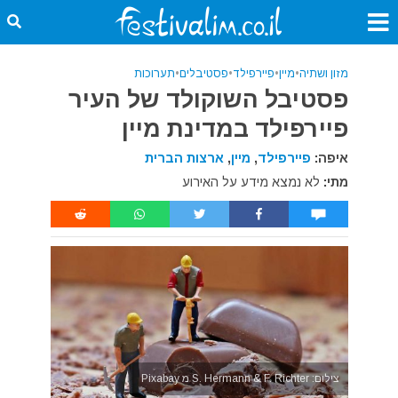
מזון ושתיה
•
מיין
•
פיירפילד
•
פסטיבלים
•
תערוכות
פסטיבל השוקולד של העיר
פיירפילד במדינת מיין
איפה:
פיירפילד
,
מיין
,
ארצות הברית
מתי:
לא נמצא מידע על האירוע
צילום: S. Hermann & F. Richter מ Pixabay