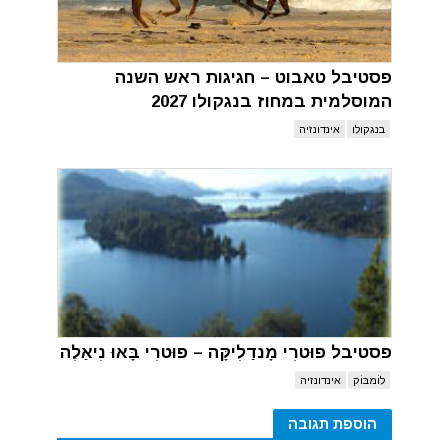
פסטיבל טאבוט – חגיגות ראש השנה
המוסלמית במחוז בנגקולו 2027
בנגקולו
אינדונזיה
פסטיבל פוּטרִי מָנדַלִיקָּה – פוּטרִי בָּאוּ נִיאַלֶה
לוֹמבּוֹק
אינדונזיה
הוספת תגובה