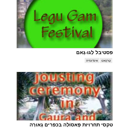
פסטיבל לֶגוּ-גָאם
טֶרנֵאט
אינדונזיה
טקסי תחרויות פָּאסוֹלַה בכפרים גָאוּרַה