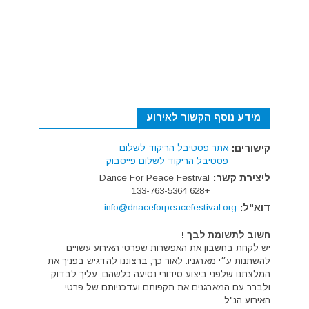
מידע נוסף הקשור לאירוע
קישורים:
אתר פסטיבל הריקוד לשלום
פסטיבל הריקוד לשלום פייסבוק
ליצירת קשר:
Dance For Peace Festival
+628 133-763-5364
דוא"ל:
info@dnaceforpeacefestival.org
חשוב לתשומת לבך !
יש לקחת בחשבון את האפשרות שפרטי האירוע עשויים
להשתנות ע״י מארגניו. לאור כך, ברצוננו להדגיש בפניך את
המלצתנו שלפני ביצוע סידורי נסיעה כלשהם, עליך לבדוק
ולברר עם המארגנים את תקפותם ועדכניותם של פרטי
האירוע הנ"ל.