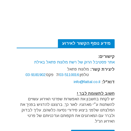
מידע נוסף הקשור לאירוע
קישורים:
אתר פסטיבל הרוק של רשת מלונות פתאל באילת
ליצירת קשר:
מלונות פתאל
טלפון:
03-5110016
/7 פקס:
03-9181902
דוא"ל:
info@fattal.co.il
חשוב לתשומת לבך !
יש לקחת בחשבון את האפשרות שפרטי האירוע עשויים
להשתנות ע״י מארגניו. לאור כך, ברצוננו להדגיש בפניך את
המלצתנו שלפני ביצוע סידורי נסיעה כלשהם, עליך לבדוק
ולברר עם המארגנים את תקפותם ועדכניותם של פרטי
האירוע הנ"ל.