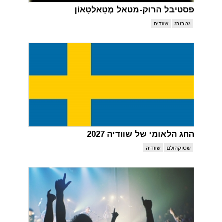
פסטיבל הרוק-מטאל מֶטָאלטָאוֹן
גטבורג
שוודיה
החג הלאומי של שוודיה 2027
שטוקהולם
שוודיה