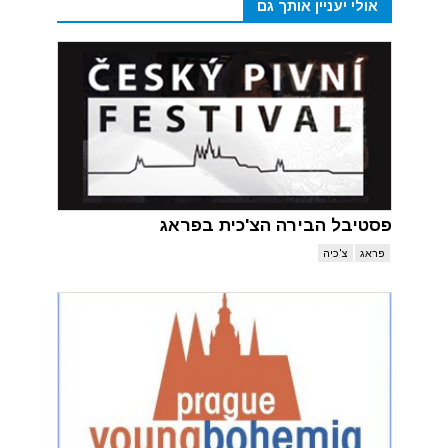
אולי יעניין אותך גם
פסטיבל הבירה הצ'כית בפראג
פראג
צ'כיה