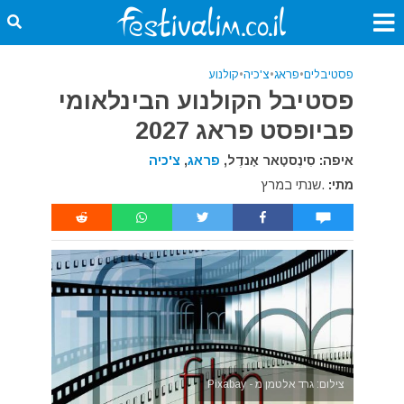
פסטיבלים
•
פראג
•
צ'כיה
•
קולנוע
פסטיבל הקולנוע הבינלאומי
פביופסט פראג 2027
איפה: סִינֶסטָאר אָנדֶל,
פראג
,
צ'כיה
מתי:
.שנתי במרץ
צילום: גרד אלטמן מ - Pixabay