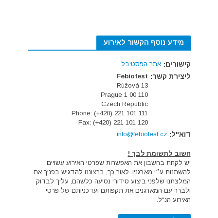
מידע נוסף הקשור לאירוע
קישורים:
אתר הפסטיבל
ליצירת קשר:
Febiofest
Rùžová 13
110 00 Prague 1
Czech Republic
Phone: (+420) 221 101 111
Fax: (+420) 221 101 120
דוא"ל:
info@febiofest.cz
חשוב לתשומת לבך !
יש לקחת בחשבון את האפשרות שפרטי האירוע עשויים
להשתנות ע״י מארגניו. לאור כך, ברצוננו להדגיש בפניך את
המלצתנו שלפני ביצוע סידורי נסיעה כלשהם, עליך לבדוק
ולברר עם המארגנים את תקפותם ועדכניותם של פרטי
האירוע הנ"ל.