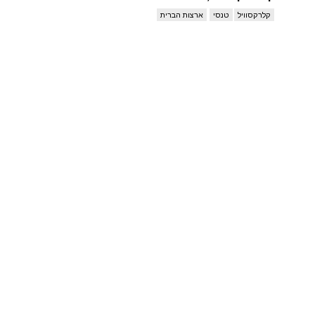
קלרקסוויל
טנסי
ארצות הברית