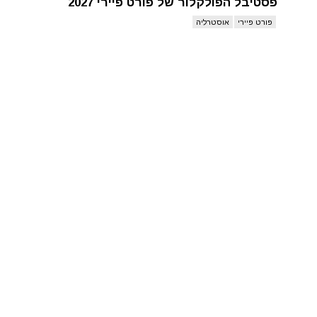
פסטיבל הפולקלור של פורט פיירי 2027
פורט פיירי
אוסטרליה