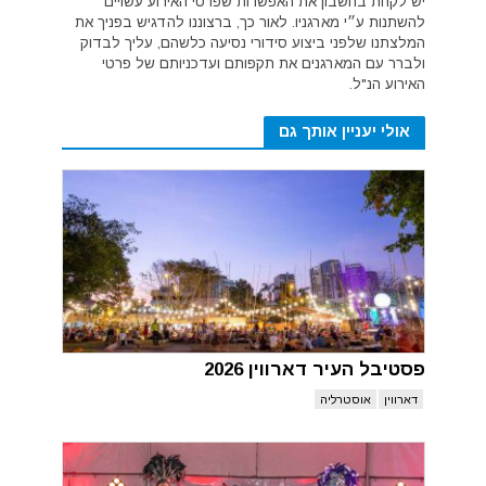
יש לקחת בחשבון את האפשרות שפרטי האירוע עשויים
להשתנות ע״י מארגניו. לאור כך, ברצוננו להדגיש בפניך את
המלצתנו שלפני ביצוע סידורי נסיעה כלשהם, עליך לבדוק
ולברר עם המארגנים את תקפותם ועדכניותם של פרטי
האירוע הנ"ל.
אולי יעניין אותך גם
פסטיבל העיר דארווין 2026
דארווין
אוסטרליה