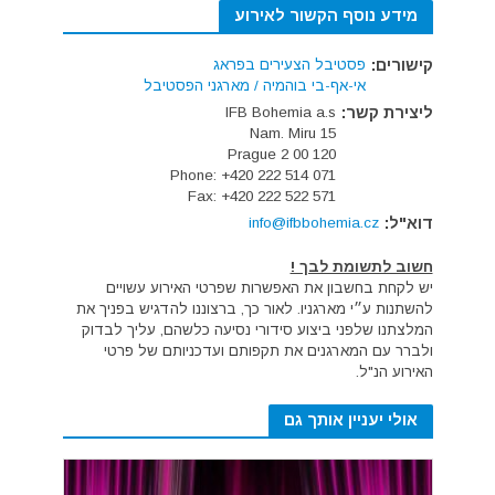
מידע נוסף הקשור לאירוע
קישורים:
פסטיבל הצעירים בפראג
אי-אף-בי בוהמיה / מארגני הפסטיבל
ליצירת קשר:
IFB Bohemia a.s
Nam. Miru 15
120 00 Prague 2
Phone: +420 222 514 071
Fax: +420 222 522 571
דוא"ל:
info@ifbbohemia.cz
חשוב לתשומת לבך !
יש לקחת בחשבון את האפשרות שפרטי האירוע עשויים
להשתנות ע״י מארגניו. לאור כך, ברצוננו להדגיש בפניך את
המלצתנו שלפני ביצוע סידורי נסיעה כלשהם, עליך לבדוק
ולברר עם המארגנים את תקפותם ועדכניותם של פרטי
האירוע הנ"ל.
אולי יעניין אותך גם