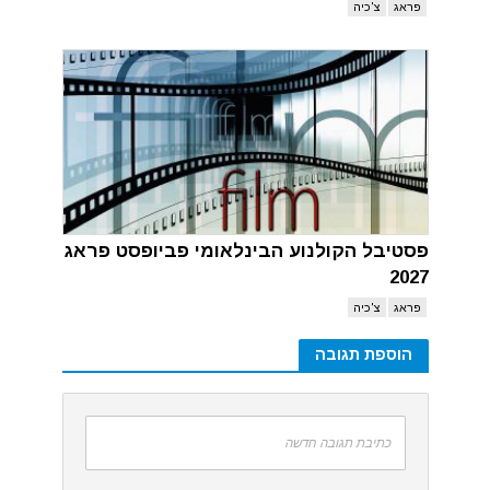
פראג
צ'כיה
פסטיבל הקולנוע הבינלאומי פביופסט פראג
2027
פראג
צ'כיה
הוספת תגובה
כתיבת תגובה חדשה