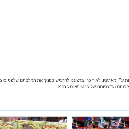
ע״י מארגניו. לאור כך, ברצוננו להדגיש בפניך את המלצתנו שלפני ביצו
פותם ועדכניותם של פרטי האירוע הנ"ל.