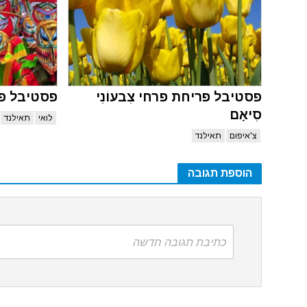
פסטיבל פריחת פרחי צִבעוֹנִי
פסטיבל פאי 
סִיאָם
לואי
תאילנד
צ'איפום
תאילנד
הוספת תגובה
כתיבת תגובה חדשה