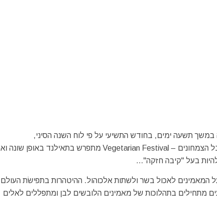
 מתקיים באי בפוקט – Phuket מידי שנה במשך תשעה ימים, בחודש התשיעי על פי לוח השנה הסיני,
ספטמבר-אוקטובר. שלא כפי המובן המקובל, המושג פסטיבל הצמחונים – Vegetarian Festival מתפרש בתאילנד באופן ש
היות בעל "קיבה חזקה"…
 המאמינים לאכול בשר ולשתות אלכוהול. ההיטהרות בתפישׂת העולם
רועים מתחילים בתהלוכות של מאמינים הלובשים לבן ומתפללים לאלים