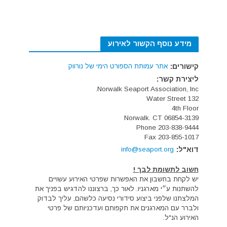
מידע נוסף הקשור לאירוע
קישורים:
אתר עמותת הספורט הימי של נורווק
ליצירת קשר:
Norwalk Seaport Association, Inc.
132 Water Street
4th Floor
Norwalk. CT 06854-3139
Phone 203-838-9444
Fax 203-855-1017
דוא"ל:
info@seaport.org
חשוב לתשומת לבך !
יש לקחת בחשבון את האפשרות שפרטי האירוע עשויים
להשתנות ע״י מארגניו. לאור כך, ברצוננו להדגיש בפניך את
המלצתנו שלפני ביצוע סידורי נסיעה כלשהם, עליך לבדוק
ולברר עם המארגנים את תקפותם ועדכניותם של פרטי
האירוע הנ"ל.