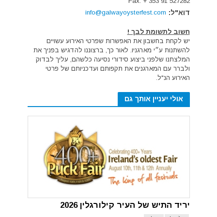
Fax: + 353 91 527282
דוא"ל:
info@galwayoysterfest.com
חשוב לתשומת לבך !
יש לקחת בחשבון את האפשרות שפרטי האירוע עשויים
להשתנות ע״י מארגניו. לאור כך, ברצוננו להדגיש בפניך את
המלצתנו שלפני ביצוע סידורי נסיעה כלשהם, עליך לבדוק
ולברר עם המארגנים את תקפותם ועדכניותם של פרטי
האירוע הנ"ל.
אולי יעניין אותך גם
יריד התיש של העיר קילורגלין 2026