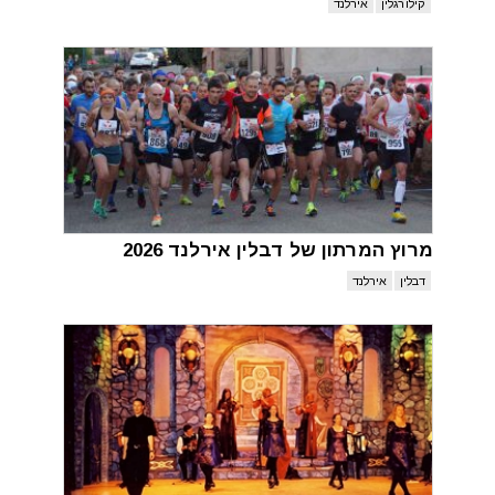
קילוֹרגלין
אירלנד
מרוץ המרתון של דבלין אירלנד 2026
דבלין
אירלנד