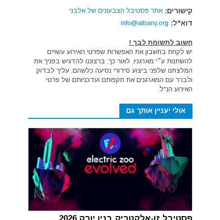
קישורים:
אתר פסטיבל הצבעונים של אלבני
דוא"ל:
info@albany.org
חשוב לתשומת לבך !
יש לקחת בחשבון את האפשרות שפרטי האירוע עשויים
להשתנות ע״י מארגניו. לאור כך, ברצוננו להדגיש בפניך את
המלצתנו שלפני ביצוע סידורי נסיעה כלשהם, עליך לבדוק
ולברר עם המארגנים את תקפותם ועדכניותם של פרטי
האירוע הנ"ל.
אולי יעניין אותך גם
פסטיבל זו-אלקטריק בניו יורק 2026