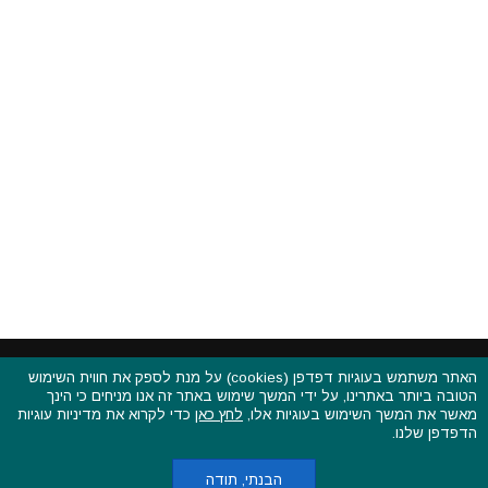
האתר משתמש בעוגיות דפדפן (cookies) על מנת לספק את חווית השימוש
הטובה ביותר באתרינו, על ידי המשך שימוש באתר זה אנו מניחים כי הינך
פסטיבלים וקרנבלים בעולם - כל הזכויות שמורות © 2015 - 2026
מאשר את המשך השימוש בעוגיות אלו,
לחץ כאן
כדי לקרוא את מדיניות עוגיות
בשותפות עם
CarniFest Online
הדפדפן שלנו.
ראשי
הצהרת נגישות
אודות
תקנון האתר ותנאי שימוש
מדיניות הפרטיות
מדיניות עוגיות (קוקיס)
כתבו לנו