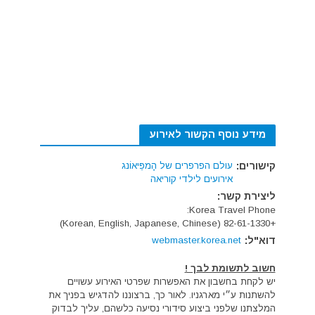
מידע נוסף הקשור לאירוע
קישורים:
עולם הפרפרים של הָמפֵּיאוֹנג
אירועים לילדי קוריאה
ליצירת קשר:
Korea Travel Phone:
+82-61-1330 (Korean, English, Japanese, Chinese)
דוא"ל:
webmaster.korea.net
חשוב לתשומת לבך !
יש לקחת בחשבון את האפשרות שפרטי האירוע עשויים
להשתנות ע״י מארגניו. לאור כך, ברצוננו להדגיש בפניך את
המלצתנו שלפני ביצוע סידורי נסיעה כלשהם, עליך לבדוק