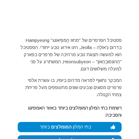
פסטיבל הפרפרים של "מחוז הָמפֵּיאוֹנג" Hampyeong
בדרום גֶ'אוֹלָה – Jeolla, הינו אירוע טבע ייחודי. הפסטיבל
הוא למעשה תצוגת טבע מרהיבה של פרפרים בפארק
"הֶהוֹנסוּבִהֶאוֹן" – Heonsubyeon, המשתרע על פני
למעלה משלושים דונם.
המבקר נחשף למראה מדהים ביופיו, בו עשרת אלפי
פרפרים מסוגים וצבעים שונים מתעופפים מעל פריחת
צמחי הקָנוֹלה.
רשימת בתי המלון המומלצים ביותר באזור האמפיונג
והסביבה:
בתי המלון
המומלצים
ביותר