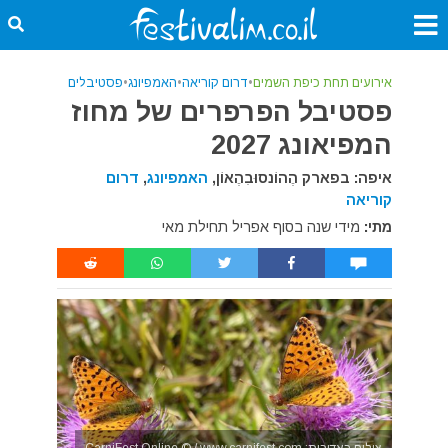
אירועים תחת כיפת השמים
•
דרום קוריאה
•
האמפיונג
•
פסטיבלים
פסטיבל הפרפרים של מחוז
המפיאונג 2027
איפה: בפארק הֶהוֹנסוּבִהֶאוֹן,
האמפיונג
,
דרום
קוריאה
מתי:
מידי שנה בסוף אפריל תחילת מאי
צילום באדיבות: CarniFest Online © / www.carnifest.com