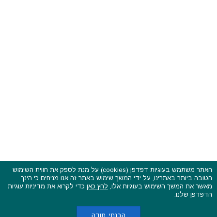
האתר משתמש בעוגיות דפדפן (cookies) על מנת לספק את חווית השימוש
הטובה ביותר באתרינו, על ידי המשך שימוש באתר זה אנו מניחים כי הינך
פסטיבלים וקרנבלים בעולם - כל הזכויות שמורות © 2015 - 2026
מאשר את המשך השימוש בעוגיות אלו,
לחץ כאן
כדי לקרוא את מדיניות עוגיות
בשותפות עם
CarniFest Online
הדפדפן שלנו.
ראשי
הצהרת נגישות
אודות
תקנון האתר ותנאי שימוש
מדיניות הפרטיות
מדיניות עוגיות (קוקיס)
כתבו לנו