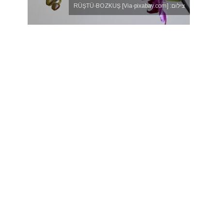
צילום: RÜŞTÜ-BOZKUŞ [Via-pixabay.com]