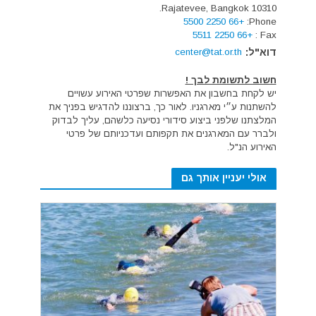
Rajatevee, Bangkok 10310.
+66 2250 5500
Phone:
+66 2250 5511
Fax :
דוא"ל:
center@tat.or.th
חשוב לתשומת לבך !
יש לקחת בחשבון את האפשרות שפרטי האירוע עשויים
להשתנות ע״י מארגניו. לאור כך, ברצוננו להדגיש בפניך את
המלצתנו שלפני ביצוע סידורי נסיעה כלשהם, עליך לבדוק
ולברר עם המארגנים את תקפותם ועדכניותם של פרטי
האירוע הנ"ל.
אולי יעניין אותך גם