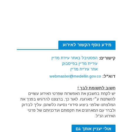
מידע נוסף הקשור לאירוע
קישורים:
הפסטיבל באתר עיירת מדיין
עיריית מדיין בפייסבוק
אתר עיריית מדיין
דוא"ל:
webmaster@medellin.gov.co
חשוב לתשומת לבך !
יש לקחת בחשבון את האפשרות שפרטי האירוע עשויים
להשתנות ע״י מארגניו. לאור כך, ברצוננו להדגיש בפניך את
המלצתנו שלפני ביצוע סידורי נסיעה כלשהם, עליך לבדוק
ולברר עם המארגנים את תקפותם ועדכניותם של פרטי
האירוע הנ"ל.
אולי יעניין אותך גם