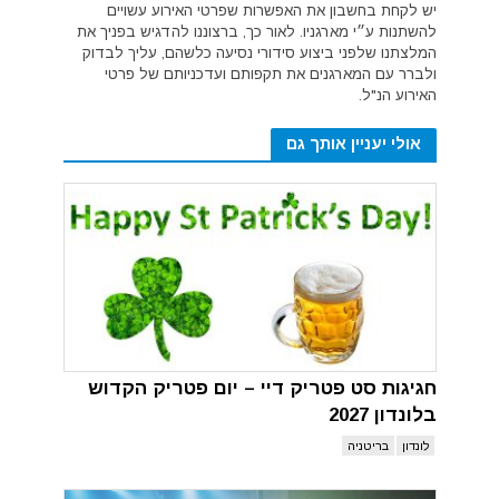
יש לקחת בחשבון את האפשרות שפרטי האירוע עשויים
להשתנות ע״י מארגניו. לאור כך, ברצוננו להדגיש בפניך את
המלצתנו שלפני ביצוע סידורי נסיעה כלשהם, עליך לבדוק
ולברר עם המארגנים את תקפותם ועדכניותם של פרטי
האירוע הנ"ל.
אולי יעניין אותך גם
חגיגות סט פטריק דיי – יום פטריק הקדוש
בלונדון 2027
לונדון
בריטניה