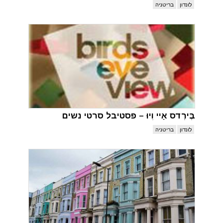
לונדון
בריטניה
בֶּירְדס אָיי וִיוּ – פסטיבל סרטי נשים
לונדון
בריטניה