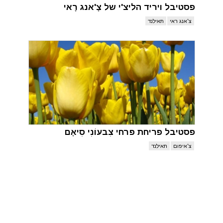
פסטיבל ויריד הליצ'י של צָ'אנג רָאי
צ'אנג ראי
תאילנד
פסטיבל פריחת פרחי צִבעוֹנִי סִיאָם
צ'איפום
תאילנד