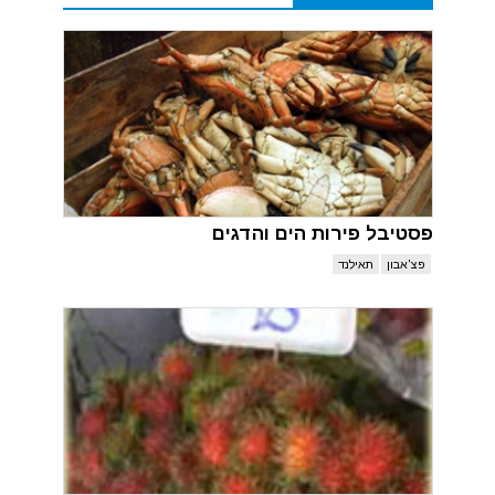
פסטיבל פירות הים והדגים
פצ'אבון
תאילנד