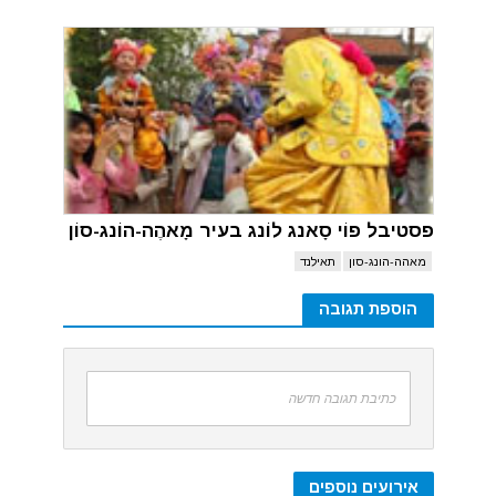
פסטיבל פוֹי סָאנג לוֹנג בעיר מָאהֶה-הוֹנג-סוֹן
מאהה-הונג-סון
תאילנד
הוספת תגובה
כתיבת תגובה חדשה
אירועים נוספים