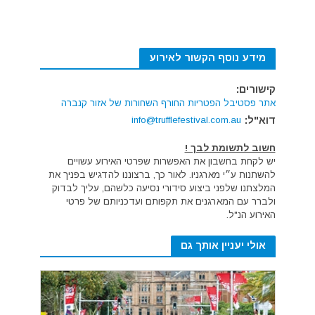
מידע נוסף הקשור לאירוע
קישורים:
אתר פסטיבל הפטריות החורף השחורות של אזור קנברה
דוא"ל:
info@trufflefestival.com.au
חשוב לתשומת לבך !
יש לקחת בחשבון את האפשרות שפרטי האירוע עשויים
להשתנות ע״י מארגניו. לאור כך, ברצוננו להדגיש בפניך את
המלצתנו שלפני ביצוע סידורי נסיעה כלשהם, עליך לבדוק
ולברר עם המארגנים את תקפותם ועדכניותם של פרטי
האירוע הנ"ל.
אולי יעניין אותך גם