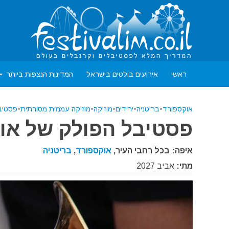
ראשי
אירועים בולטים בישראל
המדינות הנצפות ביותר
אוקספורד
•
בריטניה
•
ירידים
•
מוזיקה
•
מוזיקה עממית מסורתית
•
פסטיב
פסטיבל הפולק של אוקספ
איפה: בכל רחבי העיר,
אוקספורד
,
בריטניה
מתי:
אביב 2027