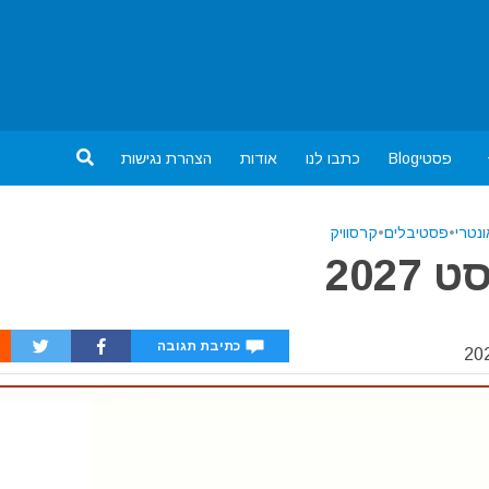
פסטיBlog
כתבו לנו
אודות
הצהרת נגישות
נטרי
•
פסטיבלים
•
קרסוויק
202
כתיבת תגובה