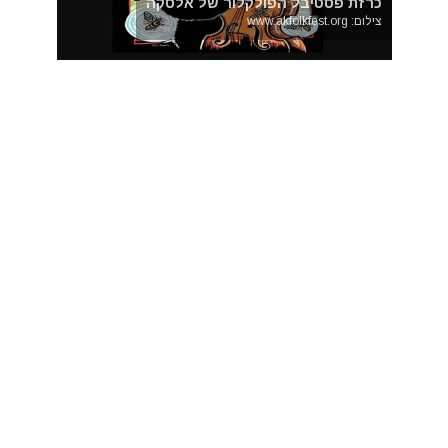
כרזת פסטיבל הפולקלור של אלסקה
צילום: www.akfolkfest.org