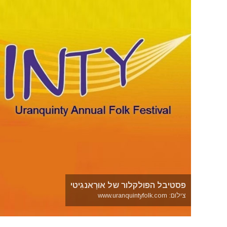
פסטיבל הפולקלור של אוּרָאנגִיטי
צילום: www.uranquintyfolk.com