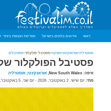
ראשי
אירועים בולטים בישראל
המדינות הנצפות ביותר
אוסטרליה
•
אוראנקינטי
•
מוזיקה
•
פסטיבלי פולקלור
•
פסטיבלים
פסטיבל הפולקלור של או
איפה: New South Wales,
אוראנקינטי
,
אוסטרליה
מתי:
יום שישי, 2 באוקטובר, 2026 - יום שני, 5 באוקטובר, 2026