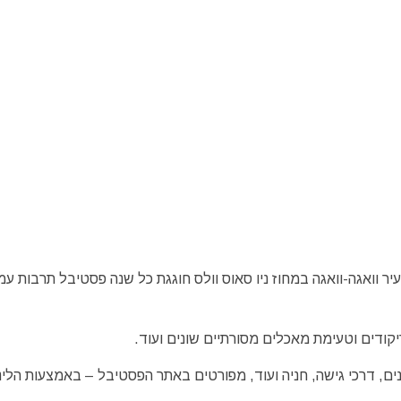
(Uranquinty) הנמצאת דרומית לעיר וואגה-וואגה במחוז ניו סאוס וולס חוגגת כל שנה פסטיבל תרבות ע
קודים וטעימת מאכלים מסורתיים שונים ועוד.
נים, דרכי גישה, חניה ועוד, מפורטים באתר הפסטיבל – באמצעות הלינ