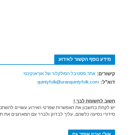
מידע נוסף הקשור לאירוע
אתר פסטיבל הפולקלור של אוּרָאנקינטי
קישורים:
quintyfolk@uranquintyfolk.com
דוא"ל:
חשוב לתשומת לבך !
יש לקחת בחשבון את האפשרות שפרטי האירוע עשויים להשתנות 
סידורי נסיעה כלשהם, עליך לבדוק ולברר עם המארגנים את תק
אולי יעניין אותך גם