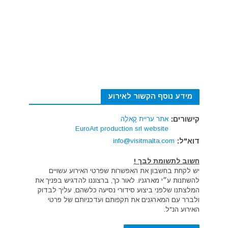
מידע נוסף הקשור לאירוע
קישורים:
אתר עריית קָאלַה
EuroArt production srl website
דוא"ל:
info@visitmalta.com
חשוב לתשומת לבך !
יש לקחת בחשבון את האפשרות שפרטי האירוע עשויים
להשתנות ע״י מארגניו. לאור כך, ברצוננו להדגיש בפניך את
המלצתנו שלפני ביצוע סידורי נסיעה כלשהם, עליך לבדוק
ולברר עם המארגנים את תקפותם ועדכניותם של פרטי
האירוע הנ"ל.