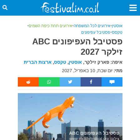
אוסטין
•
אירועים לכל המשפחה
•
אירועים תחת כיפת השמים
•
טקסס
•
פסטיבל עפיפונים
פסטיבל העפיפונים ABC
זילקר 2027
איפה: פארק זילקר,
אוסטין
,
טקסס
,
ארצות הברית
מתי:
יום שבת, 10 באפריל, 2027
פסטיבל העפיפונים ABC
צילום: www.abckitefestival.org