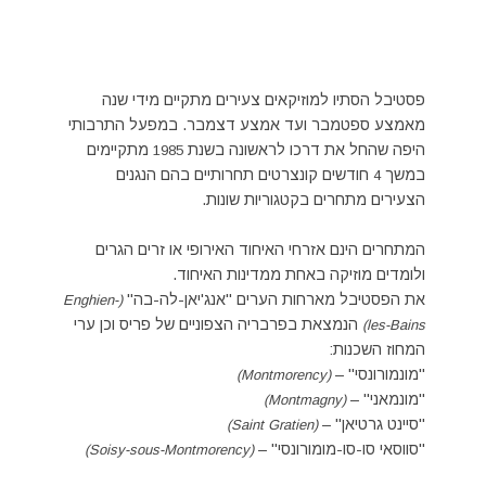
פסטיבל הסתיו למוזיקאים צעירים מתקיים מידי שנה
מאמצע ספטמבר ועד אמצע דצמבר. במפעל התרבותי
היפה שהחל את דרכו לראשונה בשנת
מתקיימים
1985
במשך
חודשים קונצרטים תחרותיים בהם הנגנים
4
הצעירים מתחרים בקטגוריות שונות.
המתחרים הינם אזרחי האיחוד האירופי או זרים הגרים
ולומדים מוזיקה באחת ממדינות האיחוד.
את הפסטיבל מארחות הערים "אנג'יאן-לה-בה"
(Enghien-
הנמצאת בפרבריה הצפוניים של פריס וכן ערי
les-Bains)
המחוז השכנות:
"מונמורונסי" –
(Montmorency)
"מונמאני" –
(Montmagny)
"סיינט גרטיאן" –
(Saint Gratien)
"סווסאי סו-סו-מומורונסי" –
(Soisy-sous-Montmorency)