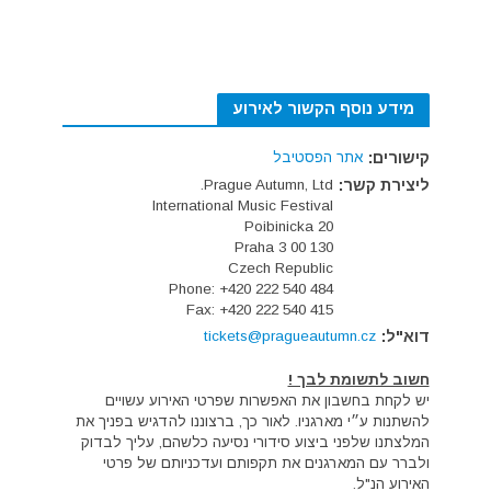
מידע נוסף הקשור לאירוע
קישורים:
אתר הפסטיבל
ליצירת קשר:
Prague Autumn, Ltd.
International Music Festival
Poibinicka 20
130 00 Praha 3
Czech Republic
Phone: +420 222 540 484
Fax: +420 222 540 415
דוא"ל:
tickets@pragueautumn.cz
חשוב לתשומת לבך !
יש לקחת בחשבון את האפשרות שפרטי האירוע עשויים
להשתנות ע״י מארגניו. לאור כך, ברצוננו להדגיש בפניך את
המלצתנו שלפני ביצוע סידורי נסיעה כלשהם, עליך לבדוק
ולברר עם המארגנים את תקפותם ועדכניותם של פרטי
האירוע הנ"ל.