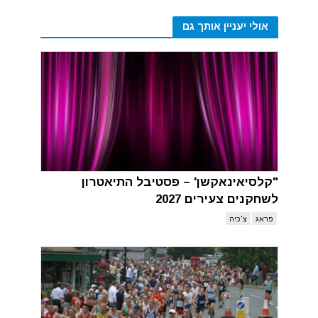
אולי יעניין אותך גם
"קלסיאינאקשן' – פסטיבל התיאטרון
לשחקנים צעירים 2027
פראג
צ'כיה