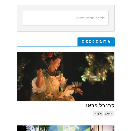
כתיבת תגובה חדשה
אירועים נוספים
קרנבל פרָאג
פראג
צ'כיה