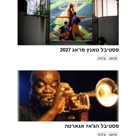
פסטיבל טאנץ פראג 2027
פראג
צ'כיה
פסטיבל הג'אז אגארטה
פראג
צ'כיה