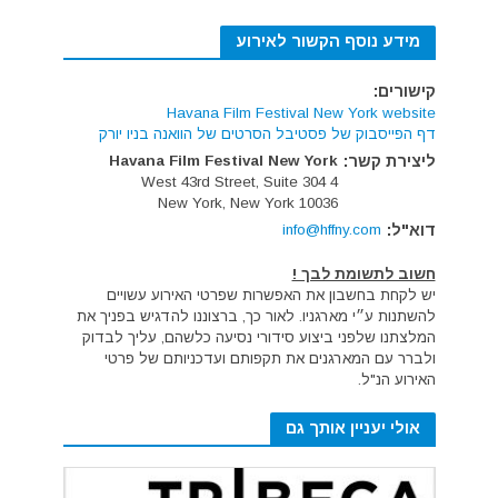
מידע נוסף הקשור לאירוע
קישורים:
Havana Film Festival New York website
דף הפייסבוק של פסטיבל הסרטים של הוואנה בניו יורק
ליצירת קשר:
Havana Film Festival New York
4 West 43rd Street, Suite 304
New York, New York 10036
דוא"ל:
info@hffny.com
חשוב לתשומת לבך !
יש לקחת בחשבון את האפשרות שפרטי האירוע עשויים
להשתנות ע״י מארגניו. לאור כך, ברצוננו להדגיש בפניך את
המלצתנו שלפני ביצוע סידורי נסיעה כלשהם, עליך לבדוק
ולברר עם המארגנים את תקפותם ועדכניותם של פרטי
האירוע הנ"ל.
אולי יעניין אותך גם