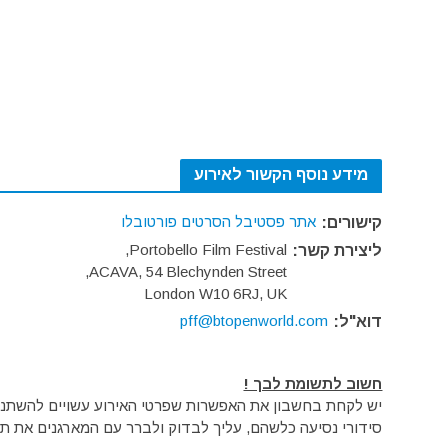
מידע נוסף הקשור לאירוע
אתר פסטיבל הסרטים פורטובלו
קישורים:
Portobello Film Festival,
ליצירת קשר:
ACAVA, 54 Blechynden Street,
London W10 6RJ, UK
pff@btopenworld.com
דוא"ל:
חשוב לתשומת לבך !
יש לקחת בחשבון את האפשרות שפרטי האירוע עשויים להשתנות 
סידורי נסיעה כלשהם, עליך לבדוק ולברר עם המארגנים את תק