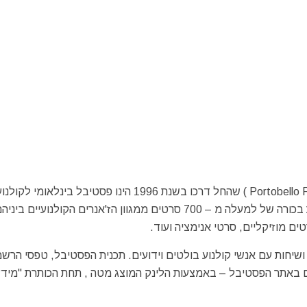
פסטיבל הסרטים והאומנויות פורטובלו (Portobello Film & Arts Festival ) שהחל דרכו בשנת 1996 הינו פסטיבל בינלאומי לקול
עצמאי. הפסטיבל הלונדוני המתקיים מידי שנה מציג הקרנות בכורה של למעלה מ – 700 סרטים ממגוון הז'אנרים הקולנועיים בינ
ם מוזיקליים, סרטי אנימציה ועוד.
שיחות עם אנשי קולנוע בולטים וידועים. תכנית הפסטיבל, טפסי הרש
טים באתר הפסטיבל – באמצעות הלינק המוצג מטה , תחת הכותרת "מידע