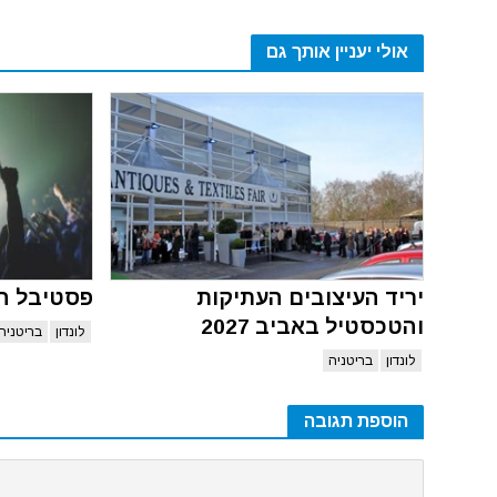
אולי יעניין אותך גם
יריד העיצובים העתיקות
פסטיבל היי
והטכסטיל באביב 2027
לונדון
בריטניה
לונדון
בריטניה
הוספת תגובה