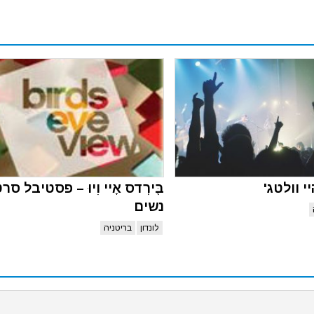
 וולטג'
בֶּירְדס אָיי וִיוּ – פסטיבל סר
נשים
לונדון
בריטניה