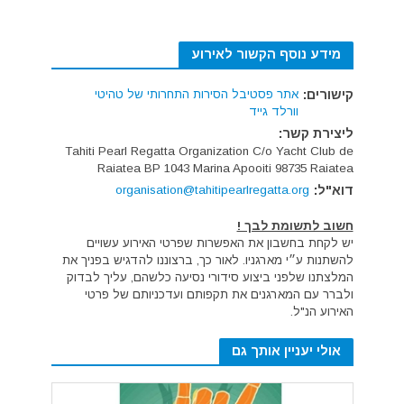
מידע נוסף הקשור לאירוע
קישורים:
אתר פסטיבל הסירות התחרותי של טהיטי
וורלד גייד
ליצירת קשר:
Tahiti Pearl Regatta Organization C/o Yacht Club de
Raiatea BP 1043 Marina Apooiti 98735 Raiatea
דוא"ל:
organisation@tahitipearlregatta.org
חשוב לתשומת לבך !
יש לקחת בחשבון את האפשרות שפרטי האירוע עשויים
להשתנות ע״י מארגניו. לאור כך, ברצוננו להדגיש בפניך את
המלצתנו שלפני ביצוע סידורי נסיעה כלשהם, עליך לבדוק
ולברר עם המארגנים את תקפותם ועדכניותם של פרטי
האירוע הנ"ל.
אולי יעניין אותך גם