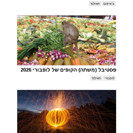
צ'איפום
תאילנד
פסטיבל (משתה) הקופים של לופבורי 2026
לופבורי
תאילנד