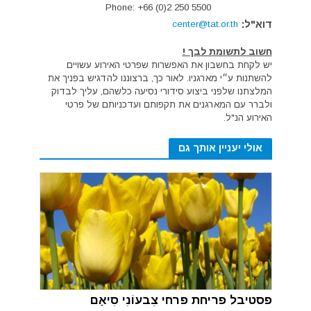
Phone: +66 (0)2 250 5500
דוא"ל:
center@tat.or.th
חשוב לתשומת לבך !
יש לקחת בחשבון את האפשרות שפרטי האירוע עשויים
להשתנות ע״י מארגניו. לאור כך, ברצוננו להדגיש בפניך את
המלצתנו שלפני ביצוע סידורי נסיעה כלשהם, עליך לבדוק
ולברר עם המארגנים את תקפותם ועדכניותם של פרטי
האירוע הנ"ל.
אולי יעניין אותך גם
פסטיבל פריחת פרחי צִבעוֹנִי סִיאָם