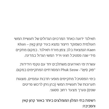
תאילנד ידועה כאחד המרכזים הגדולים של תעשיית המשי
העולמית כשמוקד הייצור נמצא בעיר קּהוֹן קָאֶין – Khon
Kaen הנמצאת בלב צפון מזרח תאילנד. במקום מתקיים
מידי שנה פסטיבל חגיגי ויריד המשי הגדול במדינה.
עשרת ימי האירועים משתלבים יחד עם טקסי הידידות;
"פּוק סִיאָוֹ"- Phuk Seow המסורתיים המתקיימים במקום.
בימי הפסטיבל מתקיימים מופעי תרבות עממיים, מוצגות
תערוכות של תעשיית המשי (בהן ניתן לרכוש פריטים
שונים) ונערך מצעד רחוב ססגוני.
רשימת בתי המלון המומלצים ביותר באזור קהון קאין
והסביבה: