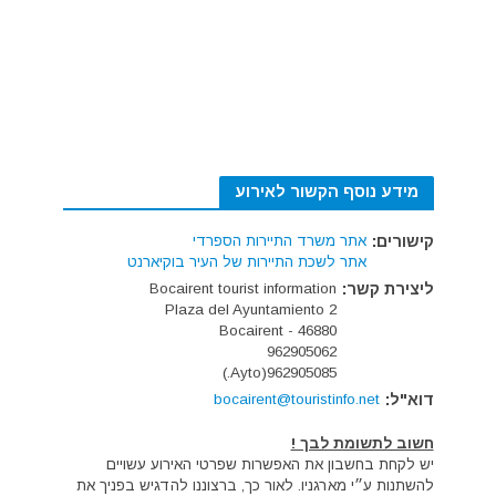
מידע נוסף הקשור לאירוע
קישורים:
אתר משרד התיירות הספרדי
אתר לשכת התיירות של העיר בוקיארנט
ליצירת קשר:
Bocairent tourist information
Plaza del Ayuntamiento 2
46880 - Bocairent
962905062
962905085(Ayto.)
דוא"ל:
bocairent@touristinfo.net
חשוב לתשומת לבך !
יש לקחת בחשבון את האפשרות שפרטי האירוע עשויים
להשתנות ע״י מארגניו. לאור כך, ברצוננו להדגיש בפניך את