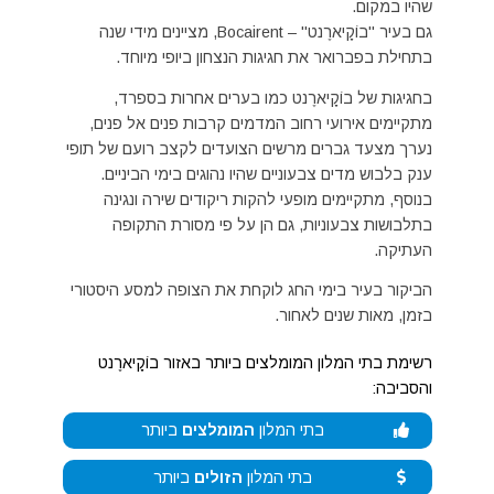
שהיו במקום.
גם בעיר "בוֹקָיארֶנט" – Bocairent, מציינים מידי שנה
בתחילת בפברואר את חגיגות הנצחון ביופי מיוחד.
בחגיגות של בוֹקָיארֶנט כמו בערים אחרות בספרד,
מתקיימים אירועי רחוב המדמים קרבות פנים אל פנים,
נערך מצעד גברים מרשים הצועדים לקצב רועם של תופי
ענק בלבוש מדים צבעוניים שהיו נהוגים בימי הביניים.
בנוסף, מתקיימים מופעי להקות ריקודים שירה ונגינה
בתלבושות צבעוניות, גם הן על פי מסורת התקופה
העתיקה.
הביקור בעיר בימי החג לוקחת את הצופה למסע היסטורי
בזמן, מאות שנים לאחור.
רשימת בתי המלון המומלצים ביותר באזור בוֹקָיארֶנט
והסביבה:
בתי המלון
המומלצים
ביותר
בתי המלון
הזולים
ביותר