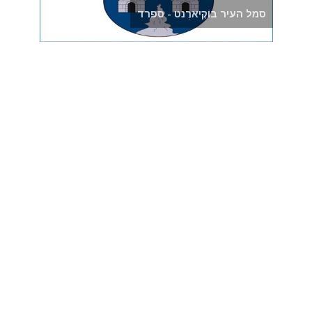
סמל העיר בוֹקָיארֶנט - ספרד