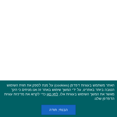
האתר משתמש בעוגיות דפדפן (cookies) על מנת לספק את חווית השימוש
הטובה ביותר באתרינו, על ידי המשך שימוש באתר זה אנו מניחים כי הינך
פסטיבלים וקרנבלים בעולם - כל הזכויות שמורות © 2015 - 2026
מאשר את המשך השימוש בעוגיות אלו,
לחץ כאן
כדי לקרוא את מדיניות עוגיות
בשותפות עם
CarniFest Online
הדפדפן שלנו.
ראשי
הצהרת נגישות
אודות
תקנון האתר ותנאי שימוש
מדיניות הפרטיות
מדיניות עוגיות (קוקיס)
כתבו לנו