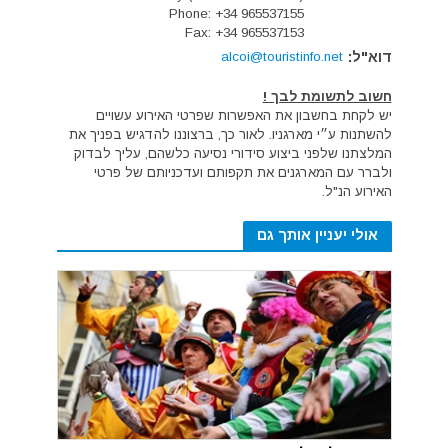
Phone: +34 965537155
Fax: +34 965537153
דוא"ל:
alcoi@touristinfo.net
חשוב לתשומת לבך !
יש לקחת בחשבון את האפשרות שפרטי האירוע עשויים
להשתנות ע״י מארגניו. לאור כך, ברצוננו להדגיש בפניך את
המלצתנו שלפני ביצוע סידורי נסיעה כלשהם, עליך לבדוק
ולברר עם המארגנים את תקפותם ועדכניותם של פרטי
האירוע הנ"ל.
אולי יעניין אותך גם