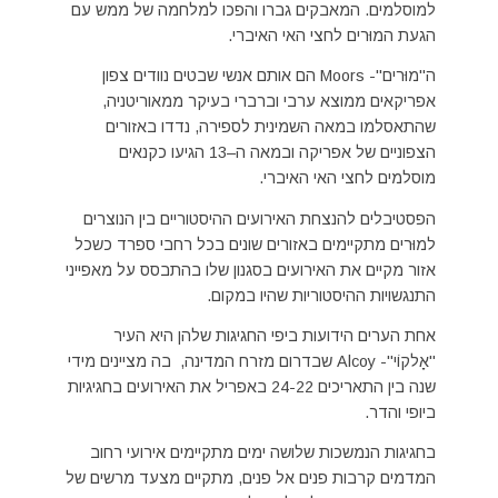
למוסלמים. המאבקים גברו והפכו למלחמה של ממש עם
הגעת המוּרים לחצי האי האיברי.
ה"מוּרים"- Moors הם אותם אנשי שבטים נוודים צפון
אפריקאים ממוצא ערבי וברברי בעיקר ממאוריטניה,
שהתאסלמו במאה השמינית לספירה, נדדו באזורים
הצפוניים של אפריקה ובמאה ה–13 הגיעו כקנאים
מוסלמים לחצי האי האיברי.
הפסטיבלים להנצחת האירועים ההיסטוריים בין הנוצרים
למוּרים מתקיימים באזורים שונים בכל רחבי ספרד כשכל
אזור מקיים את האירועים בסגנון שלו בהתבסס על מאפייני
התנגשויות ההיסטוריות שהיו במקום.
אחת הערים הידועות ביפי החגיגות שלהן היא העיר
"אָלקוֹי"- Alcoy שבדרום מזרח המדינה, בה מציינים מידי
שנה בין התאריכים 24-22 באפריל את האירועים בחגיגיות
ביופי והדר.
בחגיגות הנמשכות שלושה ימים מתקיימים אירועי רחוב
המדמים קרבות פנים אל פנים, מתקיים מצעד מרשים של