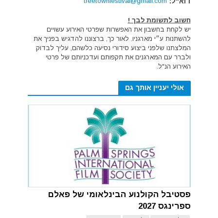
דוא"ל:
treetownfestival@gmail.com
חשוב לתשומת לבך !
יש לקחת בחשבון את האפשרות שפרטי האירוע עשויים
להשתנות ע״י מארגניו. לאור כך, ברצוננו להדגיש בפניך את
המלצתנו שלפני ביצוע סידורי נסיעה כלשהם, עליך לבדוק
ולברר עם המארגנים את תקפותם ועדכניותם של פרטי
האירוע הנ"ל.
אולי יעניין אותך גם
פסטיבל הקולנוע הבינלאומי של פאלם
ספרינגס 2027