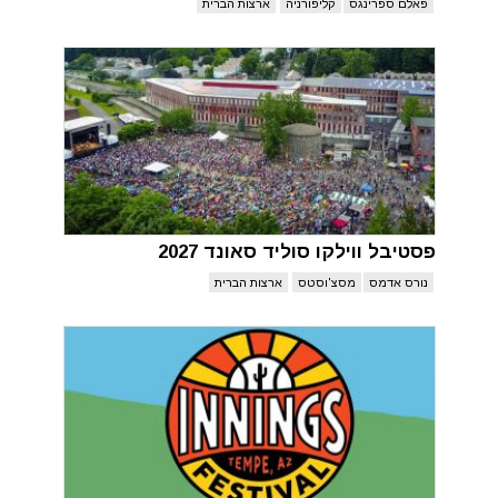
פאלם ספרינגס
קליפורניה
ארצות הברית
פסטיבל ווילקו סוליד סאונד 2027
נורס אדמס
מסצ'וסטס
ארצות הברית