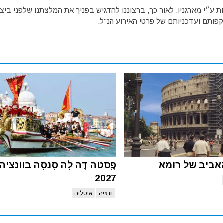
ע״י מארגניו. לאור כך, ברצוננו להדגיש בפניך את המלצתנו שלפני ביצו
פותם ועדכניותם של פרטי האירוע הנ"ל.
אביב של רומא
פֶֶסטה דֶה לָה סֶנסָה בוונציה
2027
וונציה
איטליה