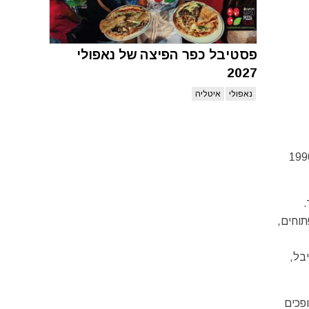
פסטיבל כפר הפיצה של נאפולי
2027
נאפולי
איטליה
מצאת בחלק הצפוני מרכזי של איטליה, במחוז אמיליה-רומאנה (Emilia-Romagna), מקיימת מאז שנת 1990
.
תוחים,
בל,
בל הופכים