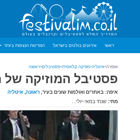
ראשי
אירועים בולטים בישראל
המדינות הנצפות ביותר
אופרה
•
איטליה
•
מוזיקה קלאסית
•
פסטיבלים
•
ראוונה
פסטיבל המוזיקה של ראוו
איפה: באתרים ואולמות שונים בעיר,
ראוונה
,
איטליה
מתי:
שנתי במאי-יולי. .