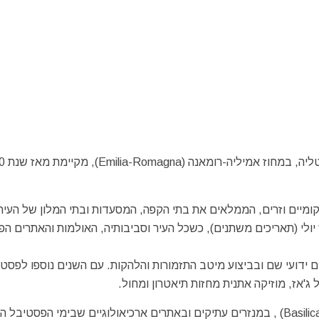
העיר רוונה (Ravenna), הנ
ומיים וזרים, הממלאים את בתי הקפה, המסעדות ובתי המלון של העיר
ולי (תאריכים משתנים), כשכל העיר וסביבותיה, האולמות והאתרים הפ
 ידועי שם ובביצוע מיטב התזמורות והלהקות. עם השנים נוספו לפסטי
ג'אז, מוזיקה אתנית מחזות תיאטרון ומחול.
המופעים מתקיימים באולמות, בכיכרות, בכנסיות ביזנטיות (Basilica) , במנזרים עתיקים ובאתרים ארכיאולוגיים שבימי הפסטי