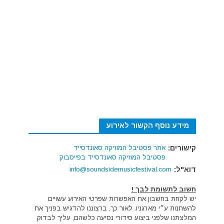
מידע נוסף הקשור לאירוע
קישורים:
אתר פסטיבל המוזיקה סאונדסייד
פסטיבל המוזיקה סאונדסייד בפייסבוק
דוא"ל:
info@soundsidemusicfestival.com
חשוב לתשומת לבך !
יש לקחת בחשבון את האפשרות שפרטי האירוע עשויים
להשתנות ע״י מארגניו. לאור כך, ברצוננו להדגיש בפניך את
המלצתנו שלפני ביצוע סידורי נסיעה כלשהם, עליך לבדוק