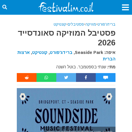
ברידג'פורט
•
מוזיקה
•
פסטיבלים
•
קונטיקט
פסטיבל המוזיקה סאונדסייד
2026
איפה: Seaside Park,
ברידג'פורט
,
קונטיקט
,
ארצות
הברית
מתי:
שנתי בספטמבר. בוטל השנה
תמונה: www.soundsidemusicfestival.com