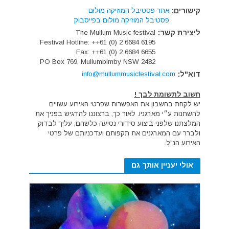
קישורים:
אתר פסטיבל המוזיקה מוּלוּם
פסטיבל המוזיקה מוּלוּם בפייסבוק
ליצירת קשר:
The Mullum Music festival
Festival Hotline: ++61 (0) 2 6684 6195
Fax: ++61 (0) 2 6684 6655
PO Box 769, Mullumbimby NSW 2482
דוא"ל:
info@mullummusicfestival.com
חשוב לתשומת לבך !
יש לקחת בחשבון את האפשרות שפרטי האירוע עשויים
להשתנות ע״י מארגניו. לאור כך, ברצוננו להדגיש בפניך את
המלצתנו שלפני ביצוע סידורי נסיעה כלשהם, עליך לבדוק
ולברר עם המארגנים את תקפותם ועדכניותם של פרטי
האירוע הנ"ל.
אולי יעניין אותך גם