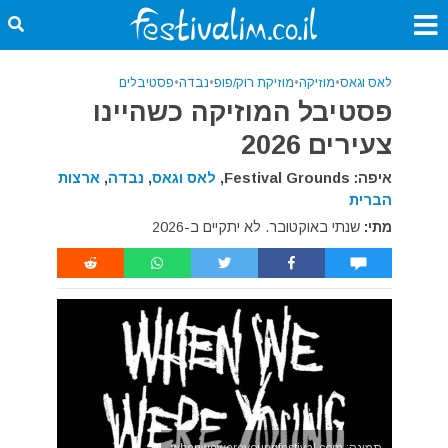
לאס וגאס
•
מוזיקה
•
מוזיקת רוק/פופ
•
נבדה
•
פסטיבלים
פסטיבל המוזיקה כשהיינו
צעירים 2026
איפה: Festival Grounds,
לאס וגאס
,
נבדה
,
ארצות
הברית
מתי:
שנתי באוקטובר. לא יתקיים ב-2026
תמונה: whenwewereyoungfestival.com