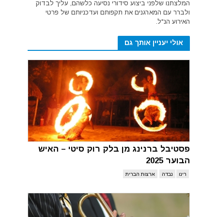
המלצתנו שלפני ביצוע סידורי נסיעה כלשהם, עליך לבדוק
ולברר עם המארגנים את תקפותם ועדכניותם של פרטי
האירוע הנ"ל.
אולי יעניין אותך גם
פסטיבל ברנינג מן בלק רוק סיטי – האיש
הבוער 2025
רינו
נבדה
ארצות הברית