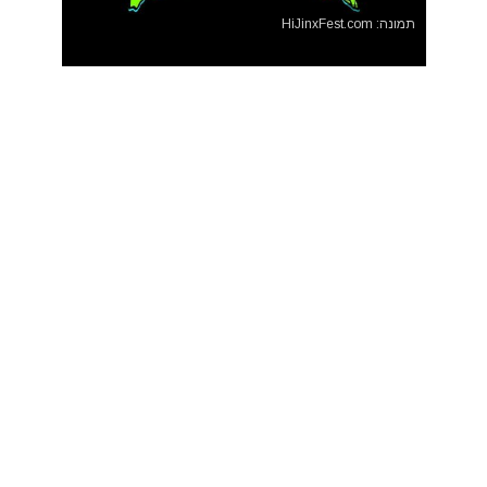
תמונה: HiJinxFest.com