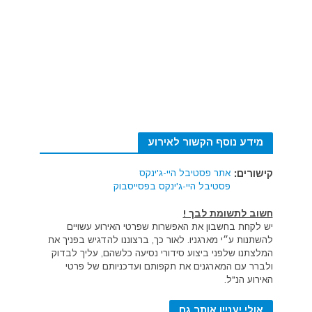
מידע נוסף הקשור לאירוע
קישורים:
אתר פסטיבל היי-ג'ינקס
פסטיבל היי-ג'ינקס בפסייסבוק
חשוב לתשומת לבך !
יש לקחת בחשבון את האפשרות שפרטי האירוע עשויים
להשתנות ע״י מארגניו. לאור כך, ברצוננו להדגיש בפניך את
המלצתנו שלפני ביצוע סידורי נסיעה כלשהם, עליך לבדוק
ולברר עם המארגנים את תקפותם ועדכניותם של פרטי
האירוע הנ"ל.
אולי יעניין אותך גם