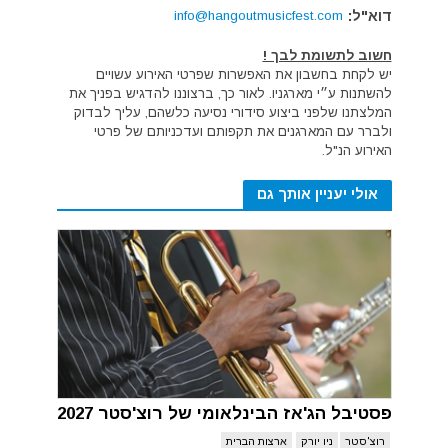
דוא"ל:
info@hangoutmusicfest.com
חשוב לתשומת לבך !
יש לקחת בחשבון את האפשרות שפרטי האירוע עשויים
להשתנות ע״י מארגניו. לאור כך, ברצוננו להדגיש בפניך את
המלצתנו שלפני ביצוע סידורי נסיעה כלשהם, עליך לבדוק
ולברר עם המארגנים את תקפותם ועדכניותם של פרטי
האירוע הנ"ל.
אולי יעניין אותך גם
פסטיבל הג'אז הבינלאומי של רוצ'סטר 2027
רוצ'סטר
ניו יורק
ארצות הברית