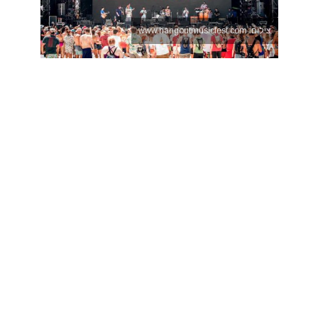
צילום: www.hangoutmusicfest.com