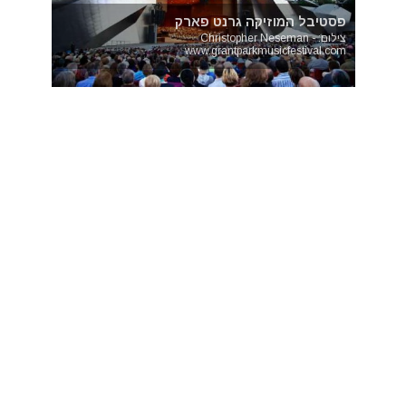
פסטיבל המוזיקה גרנט פארק
צילום: Christopher Neseman -
www.grantparkmusicfestival.com