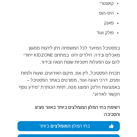
קאונטרי
היפ-הופ
פאנק
פולק ועוד
בפסטיבל המיועד לכל המשפחה ניתן ליהנות ממגוון
מאכלים ובירה. הילדים יהינו במתחם KIDZONE ייחודי
להם עם הפעלות חינוכיות שונות הנאה ובידור.
תכנית הפסטיבל, ליין-אפ, מיקום האירועים, שעות ולוחות
זמנים, דרכי הגעה ועוד, מפורטים באתר הפסטיבל –
באמצעות הלינק המוצג מטה, תחת הכותרת "מידע נוסף
הקשור לאירוע".
רשימת בתי המלון המומלצים ביותר באזור פצ'וג
והסביבה:
בתי המלון
המומלצים
ביותר