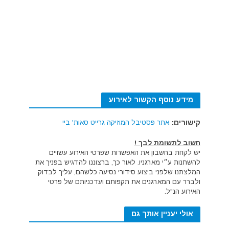
מידע נוסף הקשור לאירוע
קישורים:
אתר פסטיבל המוזיקה גרייט סאות' ביי
חשוב לתשומת לבך !
יש לקחת בחשבון את האפשרות שפרטי האירוע עשויים
להשתנות ע״י מארגניו. לאור כך, ברצוננו להדגיש בפניך את
המלצתנו שלפני ביצוע סידורי נסיעה כלשהם, עליך לבדוק
ולברר עם המארגנים את תקפותם ועדכניותם של פרטי
האירוע הנ"ל.
אולי יעניין אותך גם