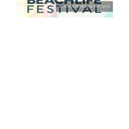
צילום: www.beachlifefestival.com