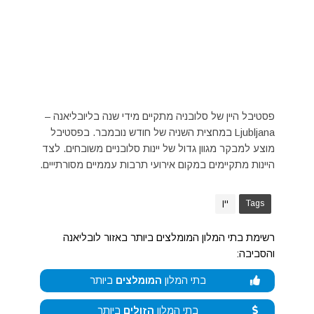
פסטיבל היין של סלובניה מתקיים מידי שנה בליובליאנה –
Ljubljana במחצית השניה של חודש נובמבר. בפסטיבל
מוצע למבקר מגוון גדול של יינות סלובניים משובחים. לצד
היינות מתקיימים במקום אירועי תרבות עממיים מסורתייים.
Tags
יין
רשימת בתי המלון המומלצים ביותר באזור לובליאנה
והסביבה:
בתי המלון
המומלצים
ביותר
בתי המלון
הזולים
ביותר