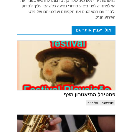
להשתנות ע״י מארגניו. לאור כך, ברצוננו להדגיש בפניך את
המלצתנו שלפני ביצוע סידורי נסיעה כלשהם, עליך לבדוק
ולברר עם המארגנים את תקפותם ועדכניותם של פרטי
האירוע הנ"ל.
אולי יעניין אותך גם
פסטיבל התיאטרון הצף
לובליאנה
סלובניה