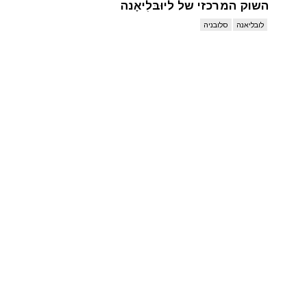
השוק המרכזי של ליוּבּלִיאָנה
לובליאנה
סלובניה